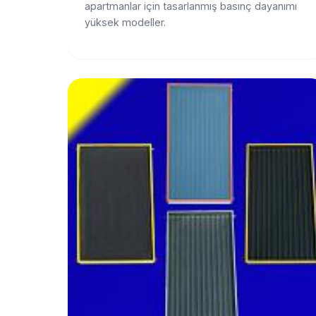
apartmanlar için tasarlanmış basınç dayanımı
yüksek modeller.