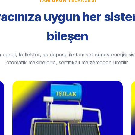
TAM ÜRÜN YELPAZESI
yacınıza uygun her sist
bileşen
panel, kollektör, su deposu ile tam set güneş enerjisi si
otomatik makinelerle, sertifikalı malzemeden üretilir.